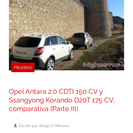
PRUEBAS
Opel Antara 2.0 CDTI 150 CV y
Ssangyong Korando D20T 175 CV,
comparativa (Parte III)
Escrito por: Diego G. Moreira