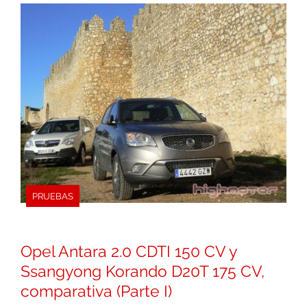
PRUEBAS
Opel Antara 2.0 CDTI 150 CV y
Ssangyong Korando D20T 175 CV,
comparativa (Parte I)