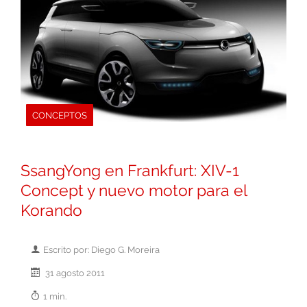
CONCEPTOS
SsangYong en Frankfurt: XIV-1
Concept y nuevo motor para el
Korando
Escrito por: Diego G. Moreira
31 agosto 2011
1 min.