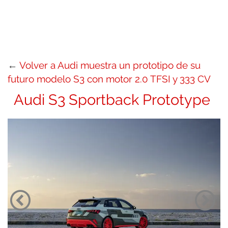
←
Volver a Audi muestra un prototipo de su
futuro modelo S3 con motor 2.0 TFSI y 333 CV
Audi S3 Sportback Prototype