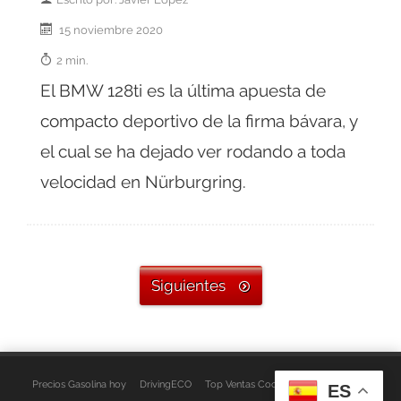
15 noviembre 2020
2 min.
El BMW 128ti es la última apuesta de
compacto deportivo de la firma bávara, y
el cual se ha dejado ver rodando a toda
velocidad en Nürburgring.
Siguientes
Precios Gasolina hoy
DrivingECO
Top Ventas Coches
EspacioFurgo
ES