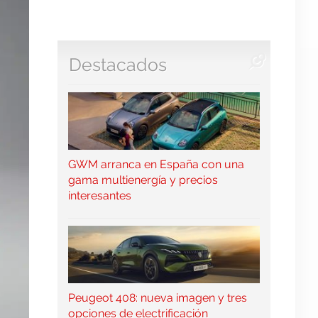
Destacados
GWM arranca en España con una
gama multienergía y precios
interesantes
Peugeot 408: nueva imagen y tres
opciones de electrificación