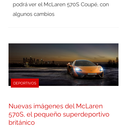
podrá ver el McLaren 570S Coupé, con
algunos cambios
DEPORTIVOS
Nuevas imágenes del McLaren
570S, el pequeño superdeportivo
británico