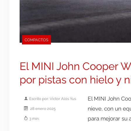
COMPACTOS
El MINI John Cooper W
por pistas con hielo y 
El MINI John Coo
Escrito por: Victor Alós Yus
nieve, con un e
28 enero 2025
para mejorar su 
3 min.