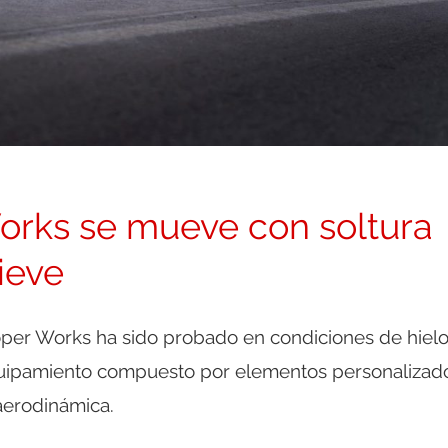
orks se mueve con soltura
nieve
per Works ha sido probado en condiciones de hielo
quipamiento compuesto por elementos personalizad
aerodinámica.