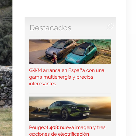
Destacados
GWM arranca en España con una
gama multienergía y precios
interesantes
Peugeot 408: nueva imagen y tres
opciones de electrificación