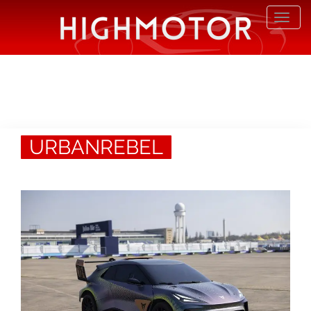
Desp
nave
URBANREBEL