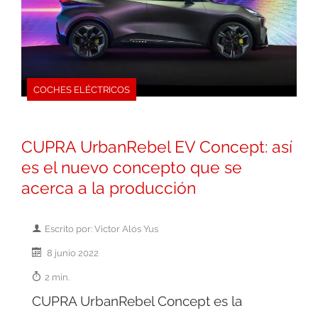
COCHES ELÉCTRICOS
CUPRA UrbanRebel EV Concept: así
es el nuevo concepto que se
acerca a la producción
Escrito por: Victor Alós Yus
8 junio 2022
2 min.
CUPRA UrbanRebel Concept es la