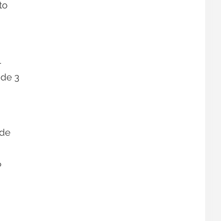
to
l
 de 3
 de
P