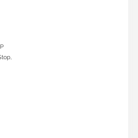
SP
top,