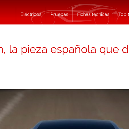
Eléctricos
Pruebas
Fichas técnicas
Top 
, la pieza española que d