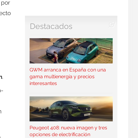
, por
recto
Destacados
GWM arranca en España con una
n
.
gama multienergía y precios
interesantes
o-
n
Peugeot 408: nueva imagen y tres
opciones de electrificación
,