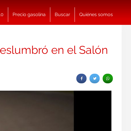
10
Precio gasolina
Buscar
Quiénes somos
eslumbró en el Salón