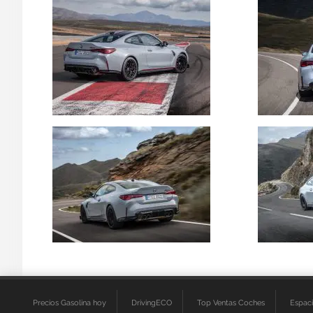
Precios Gasolina hoy
DrivingECO
Top Ventas Coches
Espac