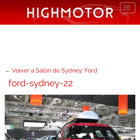
Desp
nave
←
Volver a Salón de Sydney: Ford
ford-sydney-22