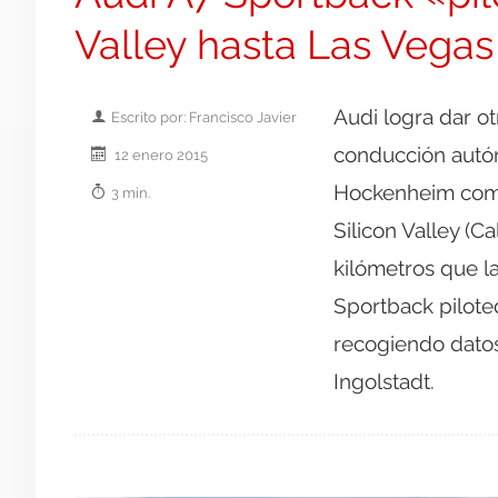
Valley hasta Las Vegas
Audi logra dar ot
Escrito por: Francisco Javier
conducción autón
12 enero 2015
Hockenheim como 
3 min.
Silicon Valley (C
kilómetros que l
Sportback piloted
recogiendo datos
Ingolstadt.