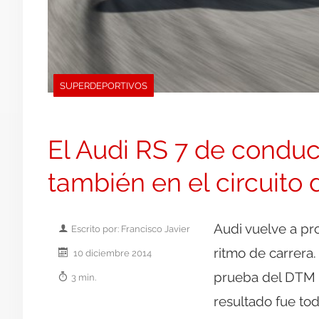
SUPERDEPORTIVOS
El Audi RS 7 de condu
también en el circuito 
Audi vuelve a pro
Escrito por: Francisco Javier
ritmo de carrera.
10 diciembre 2014
prueba del DTM 
3 min.
resultado fue tod