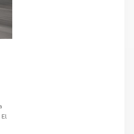
a
 El