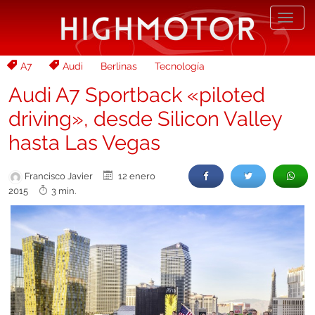
Desp
nave
A7
Audi
Berlinas
Tecnología
Audi A7 Sportback «piloted
driving», desde Silicon Valley
hasta Las Vegas
Francisco Javier
12 enero
2015
3 min.