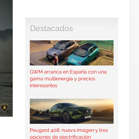
Destacados
GWM arranca en España con una
gama multienergía y precios
interesantes
Peugeot 408: nueva imagen y tres
opciones de electrificación