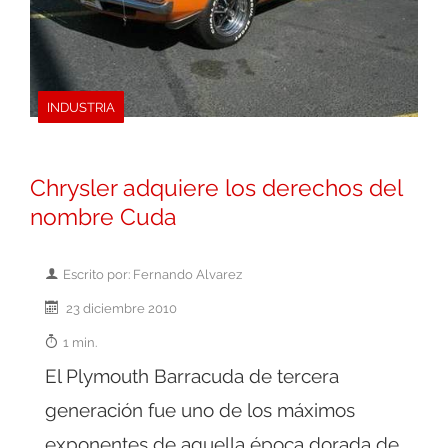
INDUSTRIA
Chrysler adquiere los derechos del
nombre Cuda
Escrito por: Fernando Alvarez
23 diciembre 2010
1 min.
El Plymouth Barracuda de tercera
generación fue uno de los máximos
exponentes de aquella época dorada de