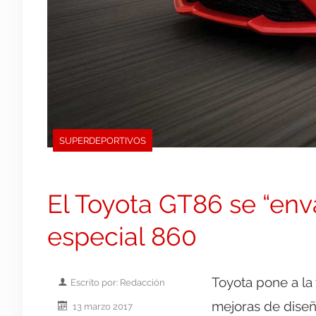
SUPERDEPORTIVOS
El Toyota GT86 se “env
especial 860
Toyota pone a la
Escrito por: Redacción
mejoras de diseñ
13 marzo 2017