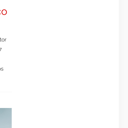
co
tor
7
os