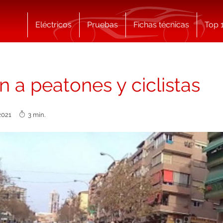
Eléctricos
Pruebas
Fichas técnicas
Top 
an a peatones y ciclistas
 2021
3 min.