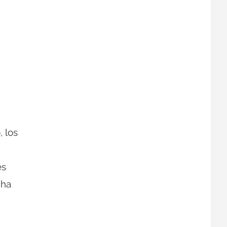
, los
es
 ha