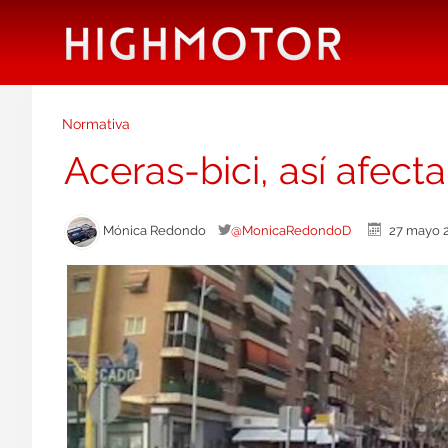
Normativa
Aceras-bici, así afect
Mónica Redondo
@MonicaRedondoD
27 mayo