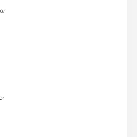
lar
á
or