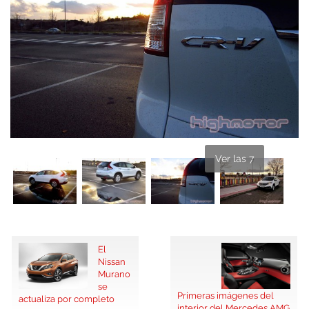
Ver las 7
El
Nissan
Murano
se
Primeras imágenes del
actualiza por completo
interior del Mercedes AMG