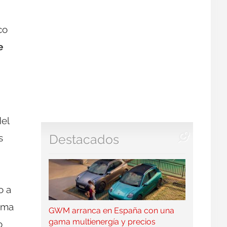
co
e
del
s
Destacados
o a
tema
GWM arranca en España con una
gama multienergía y precios
o