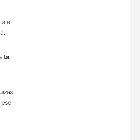
a el
al
y
la
uizás
, eso