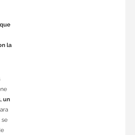
 que
on la
s
ene
, un
ara
 se
de