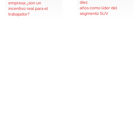
diez
empresa: ¿son un
años como líder del
incentivo real para el
segmento SUV
trabajador?