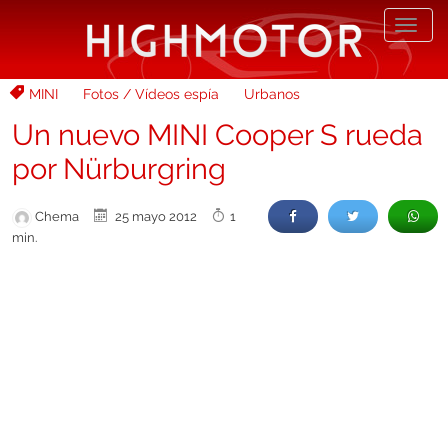
Desp
nave
MINI
Fotos / Vídeos espía
Urbanos
Un nuevo MINI Cooper S rueda
por Nürburgring
Chema
25 mayo 2012
1
min.