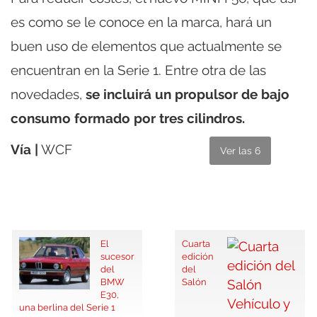
es como se le conoce en la marca, hará un
buen uso de elementos que actualmente se
encuentran en la Serie 1. Entre otra de las
novedades,
se incluirá un propulsor de bajo
consumo formado por tres cilindros.
Vía |
WCF
Ver las 6
El
Cuarta
sucesor
edición
del
del
BMW
Salón
E30,
una berlina del Serie 1