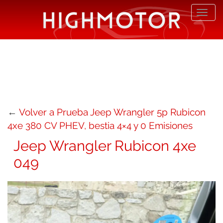
Desp
nave
←
Volver a Prueba Jeep Wrangler 5p Rubicon
4xe 380 CV PHEV, bestia 4×4 y 0 Emisiones
Jeep Wrangler Rubicon 4xe
049