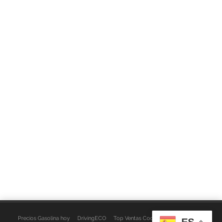
Precios Gasolina hoy
DrivingECO
Top Ventas Coches
EspacioFurgo
ES