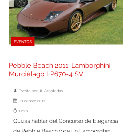
EVENTOS
Pebble Beach 2011: Lamborghini
Murciélago LP670-4 SV
Escrito por: JL Arboledas
21 agosto 2011
1 min.
Quizás hablar del Concurso de Elegancia
de Pebble Beach y de un Lamborghini