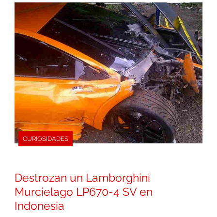
CURIOSIDADES
Destrozan un Lamborghini
Murcielago LP670-4 SV en
Indonesia