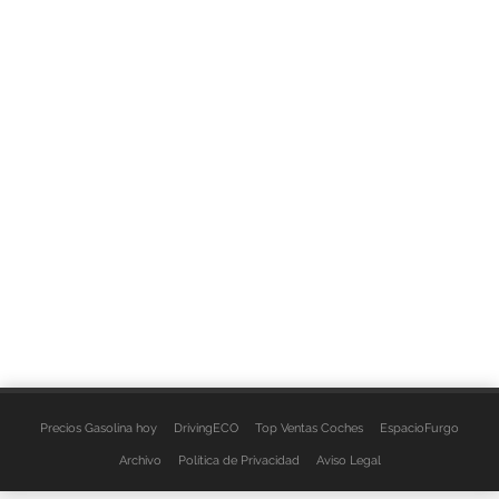
Precios Gasolina hoy
DrivingECO
Top Ventas Coches
EspacioFurgo
Archivo
Política de Privacidad
Aviso Legal