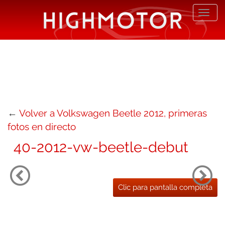
Desp
nave
←
Volver a Volkswagen Beetle 2012, primeras
fotos en directo
40-2012-vw-beetle-debut
Clic para pantalla completa