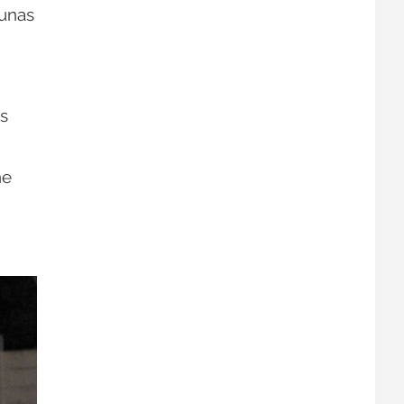
gunas
os
he