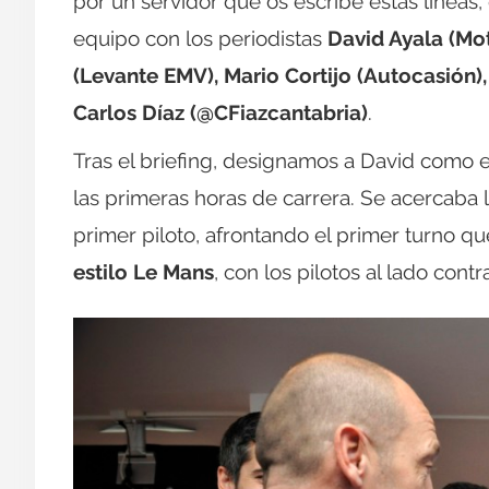
por un servidor que os escribe estas línea
equipo con los periodistas
David Ayala (Mo
(Levante EMV), Mario Cortijo (Autocasión)
Carlos Díaz (@CFiazcantabria)
.
Tras el briefing, designamos a David como e
las primeras horas de carrera. Se acercaba la
primer piloto, afrontando el primer turno 
estilo Le Mans
, con los pilotos al lado cont