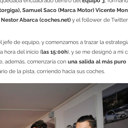
s, quedaba encuadrado dentro del
Equipo 3
, forman
torgiga), Samuel Saco (Marca Motor) Vicente Mon
, Nestor Abarca (coches.net)
y el follower de Twitter
l jefe de equipo, y comenzamos a trazar la estrateg
 hora del inicio (
las 15:00h
), y se me designó a mi
que, además, comenzaría con
una salida al más puro
rario de la pista, corriendo hacia sus coches.