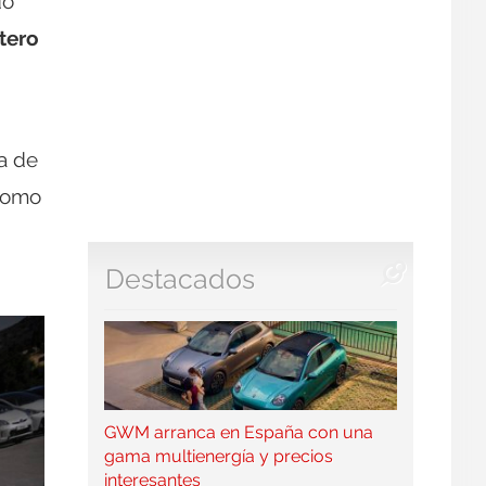
do
tero
ia de
 como
Destacados
GWM arranca en España con una
gama multienergía y precios
interesantes