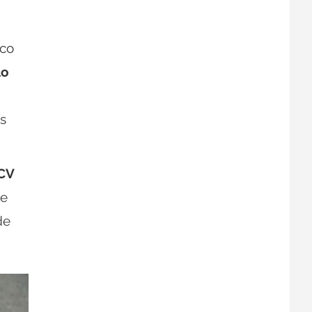
ico
lo
os
 CV
ue
de