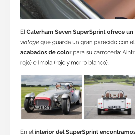
El
Caterham Seven SuperSprint ofrece un 
vintage
que guarda un gran parecido con el 
acabados de color
para su carrocería: Aint
rojo) e Imola (rojo y morro blanco).
En el
interior del SuperSprint encontramo