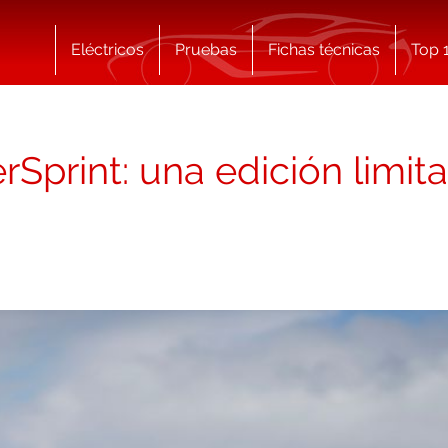
Eléctricos
Pruebas
Fichas técnicas
Top 
print: una edición limita
o