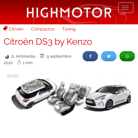
Desp
nave
Citroen
Compactos
Tuning
Citroën DS3 by Kenzo
JL Arboledas
9 septiembre
2010
1 min.