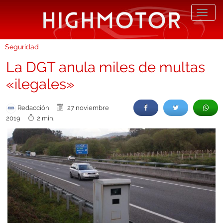
Desp
nave
Seguridad
La DGT anula miles de multas
«ilegales»
Redacción
27 noviembre
2019
2 min.