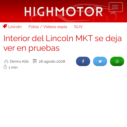
Desp
nave
Lincoln
Fotos / Vídeos espía
SUV
Interior del Lincoln MKT se deja
ver en pruebas
Denns Albi
26 agosto 2008
1 min.