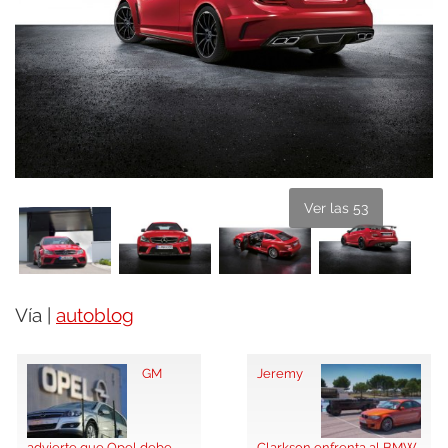
Ver las 53
Vía |
autoblog
GM
Jeremy
advierte que Opel debe
Clarkson enfrenta al BMW