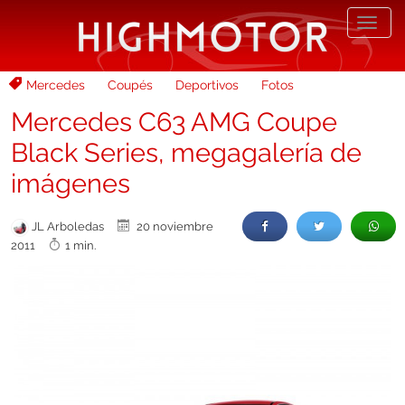
Desp
nave
Mercedes
Coupés
Deportivos
Fotos
Mercedes C63 AMG Coupe
Black Series, megagalería de
imágenes
JL Arboledas
20 noviembre
2011
1 min.