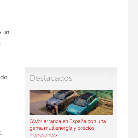
e un
s
ado
Destacados
GWM arranca en España con una
gama multienergía y precios
a
interesantes