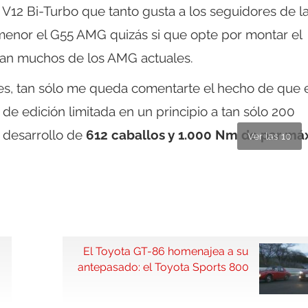
o V12 Bi-Turbo que tanto gusta a los seguidores de l
menor el G55 AMG quizás si que opte por montar el
an muchos de los AMG actuales.
es, tan sólo me queda comentarte el hecho de que e
e edición limitada en un principio a tan sólo 200
 desarrollo de
612 caballos y 1.000 Nm de par m
Ver las 10
El Toyota GT-86 homenajea a su
antepasado: el Toyota Sports 800