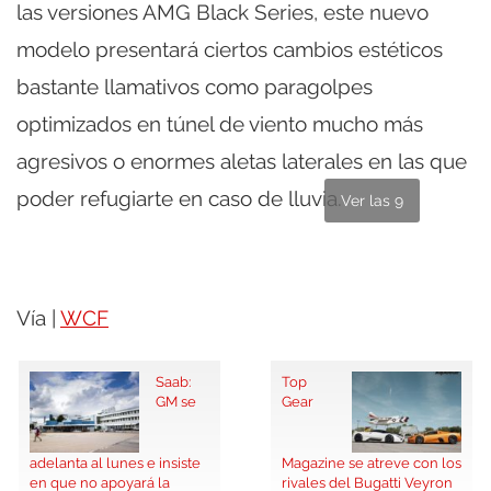
las versiones AMG Black Series, este nuevo
modelo presentará ciertos cambios estéticos
bastante llamativos como paragolpes
optimizados en túnel de viento mucho más
agresivos o enormes aletas laterales en las que
poder refugiarte en caso de lluvia.
Ver las 9
Vía |
WCF
Saab:
Top
GM se
Gear
adelanta al lunes e insiste
Magazine se atreve con los
en que no apoyará la
rivales del Bugatti Veyron