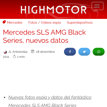
Desp
nave
Mercedes
Fotos / Vídeos espía
Superdeportivos
Mercedes SLS AMG Black
Series, nuevos datos
JL Arboledas
18 diciembre
2011
1 min.
Nuevas fotos espía y datos del fantástico
Merecedes SLS AMG Black Series