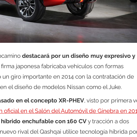
docamino
destacará por un diseño muy expresivo y
a firma japonesa fabricaba vehículos con formas
un giro importante en 2014 con la contratación de
en el diseño de modelos Nissan como el Juke.
basado en el concepto XR-PHEV
, visto por primera 
 oficial en el Salón del Automóvil de Ginebra en 20
a
híbrido enchufable con 160 CV
y tracción a dos
uevo rival del Qashqai utilice tecnología híbrida po