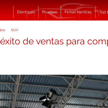
Eléctricos
Pruebas
Fichas técnicas
Top 
bra
SUV
 éxito de ventas para comp