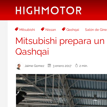
Mitsubishi
Nissan
Qashqai
Salón de Gine
Mitsubishi prepara un
Qashqai
Jaime Gomez
3 enero 2017
2 min.