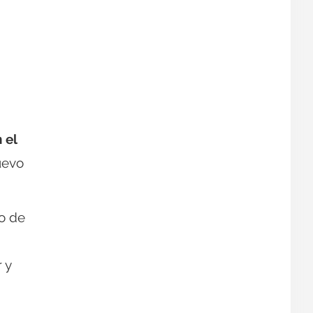
 el
uevo
vo de
 y