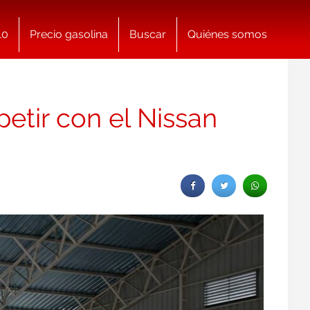
10
Precio gasolina
Buscar
Quiénes somos
etir con el Nissan