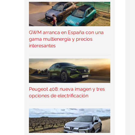
GWM arranca en España con una
gama multienergía y precios
interesantes
Peugeot 408: nueva imagen y tres
opciones de electrificación