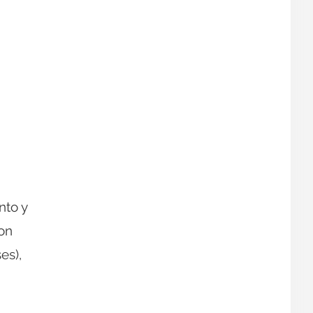
nto y
con
es),