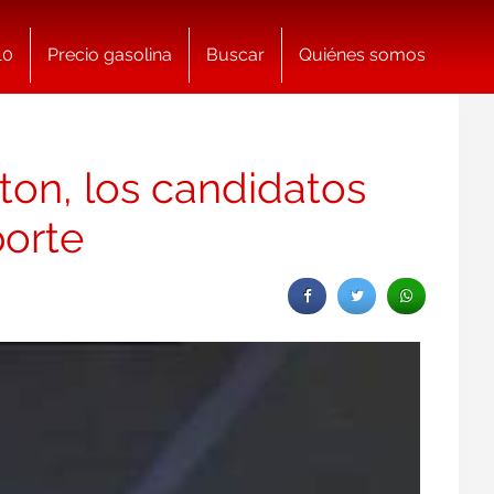
10
Precio gasolina
Buscar
Quiénes somos
ton, los candidatos
porte