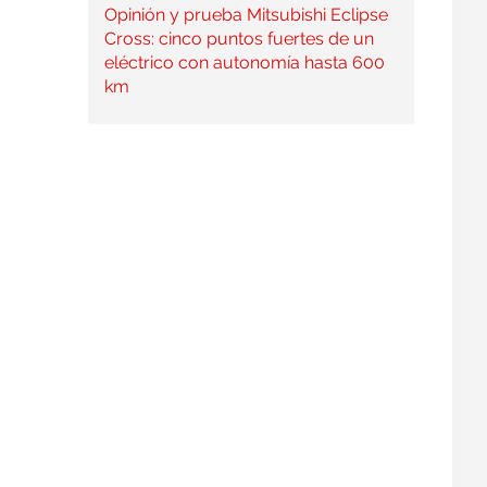
Opinión y prueba Mitsubishi Eclipse
Cross: cinco puntos fuertes de un
eléctrico con autonomía hasta 600
km