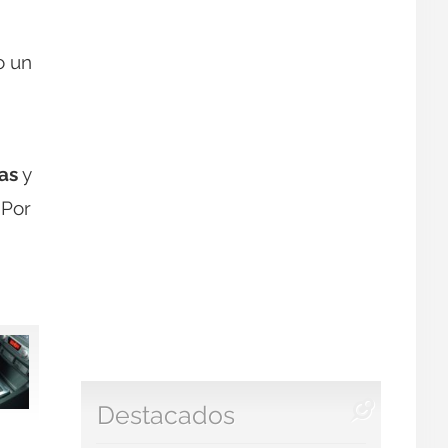
o un
tas
y
 Por
Destacados