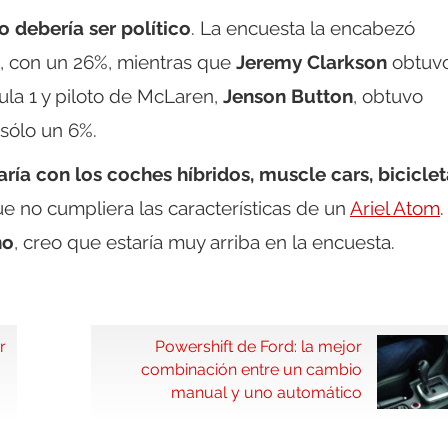
o debería ser político
. La encuesta la encabezó
g, con un 26%, mientras que
Jeremy Clarkson
obtuv
la 1 y piloto de McLaren,
Jenson Button
, obtuvo
 sólo un 6%.
aría con los coches híbridos, muscle cars, bicicle
e no cumpliera las características de un
Ariel Atom
.
no
, creo que estaría muy arriba en la encuesta.
r
Powershift de Ford: la mejor
combinación entre un cambio
manual y uno automático