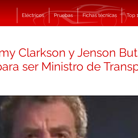
Eléctricos
Pruebas
Fichas técnicas
Top 
my Clarkson y Jenson But
para ser Ministro de Trans