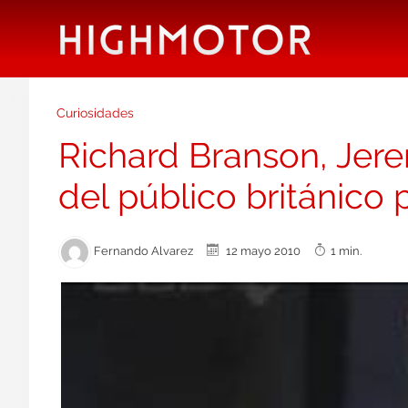
Curiosidades
Richard Branson, Jere
del público británico 
Fernando Alvarez
12 mayo 2010
1 min.