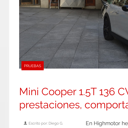
PRUEBAS
Mini Cooper 1.5T 136 C
prestaciones, comport
En Highmotor he
Escrito por: Diego G.