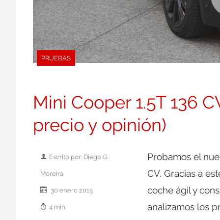
PRUEBAS
Mini Cooper 1.5T 136 C
precio y opinión)
Probamos el nuev
Escrito por: Diego G.
CV. Gracias a est
Moreira
coche ágil y con
30 enero 2015
analizamos los pr
4 min.