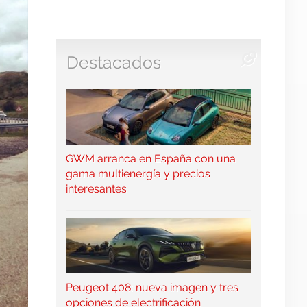
Destacados
GWM arranca en España con una
gama multienergía y precios
interesantes
Peugeot 408: nueva imagen y tres
opciones de electrificación