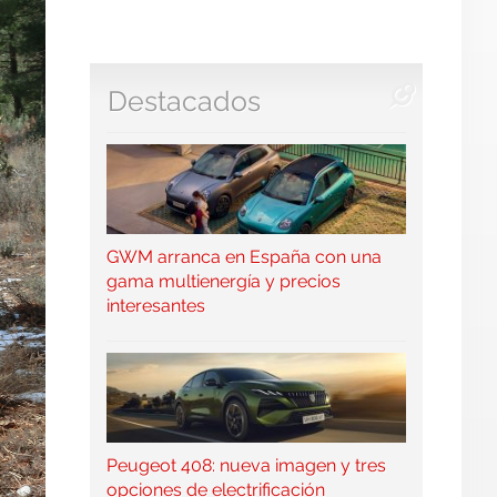
Destacados
GWM arranca en España con una
gama multienergía y precios
interesantes
Peugeot 408: nueva imagen y tres
opciones de electrificación