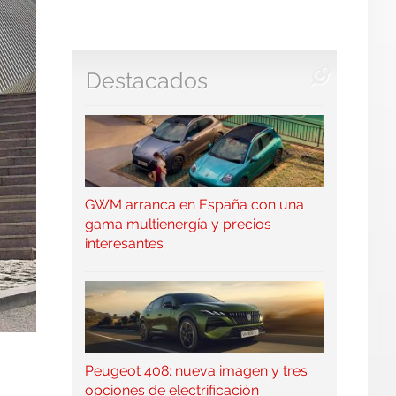
Destacados
GWM arranca en España con una
gama multienergía y precios
interesantes
Peugeot 408: nueva imagen y tres
opciones de electrificación