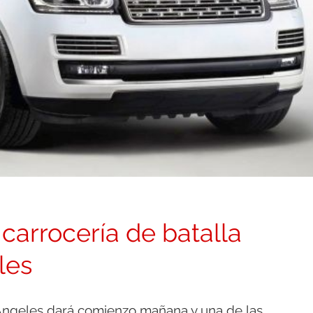
carrocería de batalla
les
Ángeles dará comienzo mañana y una de las