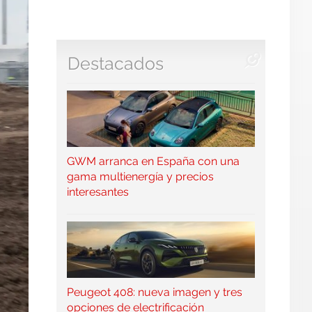
Destacados
GWM arranca en España con una
gama multienergía y precios
interesantes
Peugeot 408: nueva imagen y tres
opciones de electrificación