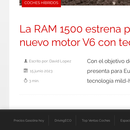
COCHES HÍBRIDOS
La RAM 1500 estrena p
nuevo motor V6 con te
Con el objetivo 
Escrito por: David Lopez
presenta para E
15 junio 2023
tecnología mild-
3 min.
Precios Gasolina hoy
DrivingECO
Top Ventas Coches
Espac