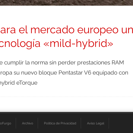
ara el mercado europeo u
cnología «mild-hybrid»
de cumplir la norma sin perder prestaciones RAM
uropa su nuevo bloque Pentastar V6 equipado con
hybrid eTorque
ioFurgo
Archivo
Política de Privacidad
Aviso Legal