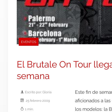
EVENTOS
El Brutale On Tour lleg
semana
Este fin de seman
Escrito por: Gloria
aficionados a la
25 febrero 2009
los modelos: la B
1 min.