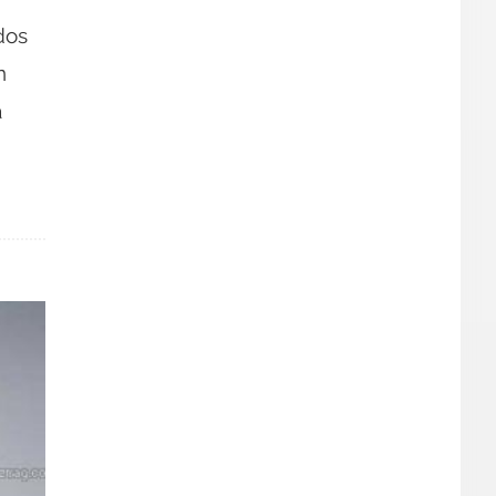
dos
n
a