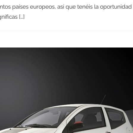
ntos países europeos, así que tenéis la oportunidad
íficas […]