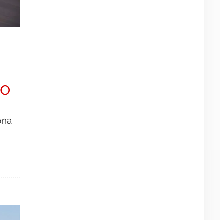
io
ona