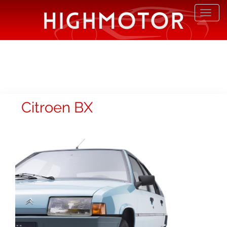
Desp
nave
Citroen BX