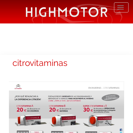
Desp
nave
citrovitaminas