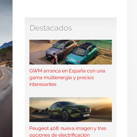
Destacados
GWM arranca en España con una
gama multienergía y precios
interesantes
Peugeot 408: nueva imagen y tres
opciones de electrificación