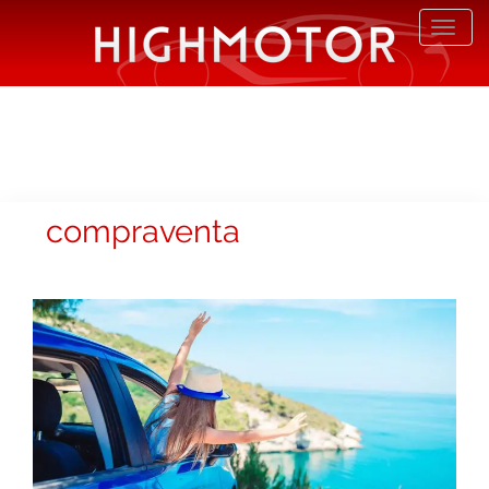
Desp
nave
compraventa