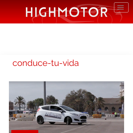
Desp
nave
conduce-tu-vida