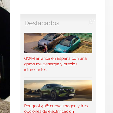
Destacados
GWM arranca en España con una
gama multienergía y precios
interesantes
Peugeot 408: nueva imagen y tres
opciones de electrificación