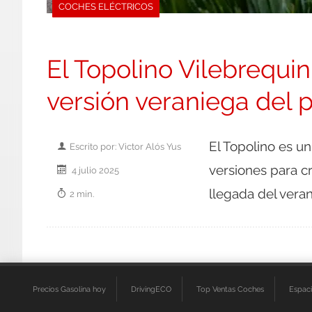
COCHES ELÉCTRICOS
El Topolino Vilebrequin 
versión veraniega del 
El Topolino es un
Escrito por: Victor Alós Yus
versiones para c
4 julio 2025
llegada del veran
2 min.
Precios Gasolina hoy
DrivingECO
Top Ventas Coches
Espac