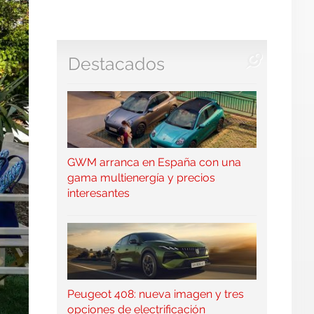
Destacados
GWM arranca en España con una
gama multienergía y precios
interesantes
Peugeot 408: nueva imagen y tres
opciones de electrificación