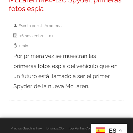
McLaren MP4-12C Spyder, primeras
fotos espía
Escrito por: JL Arboledas
16 noviembre 2011
1 min.
Por primera vez se muestran las
primeras fotos espía del vehículo que en
un futuro está llamado a ser el primer
Spyder de la nueva McLaren.
Precios Gasolina hoy
DrivingECO
Top Ventas Coches
EspacioFurgo
ES