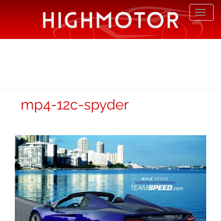
Desp
nave
mp4-12c-spyder