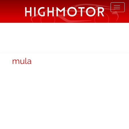
Desp
nave
mula